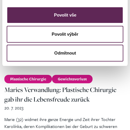
Zuzana (31) ist Mutter von vier Kindern und eine zukünftige Braut.
Wie jede Frau möchte sie sich an ihrem großen Tag schön fühlen.
Povolit vše
Allerdings plagte…
Povolit výběr
WEITERLESEN
Odmítnout
Plastische Chirurgie
Gewichtsverlust
Maries Verwandlung: Plastische Chirurgie
gab ihr die Lebensfreude zurück
20. 7. 2023
Marie (32) widmet ihre ganze Energie und Zeit ihrer Tochter
Karolínka, deren Komplikationen bei der Geburt zu schweren