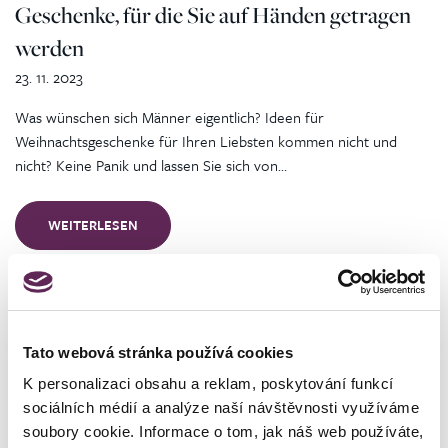
Geschenke, für die Sie auf Händen getragen
werden
23. 11. 2023
Was wünschen sich Männer eigentlich? Ideen für
Weihnachtsgeschenke für Ihren Liebsten kommen nicht und
nicht? Keine Panik und lassen Sie sich von…
WEITERLESEN
Tato webová stránka používá cookies
Plastische Chirurgie
Gewichtsverlust
K personalizaci obsahu a reklam, poskytování funkcí
Diastase und wie man die Bauchmuskeln
sociálních médií a analýze naší návštěvnosti využíváme
wieder an die richtige Stelle bringt
soubory cookie. Informace o tom, jak náš web používáte,