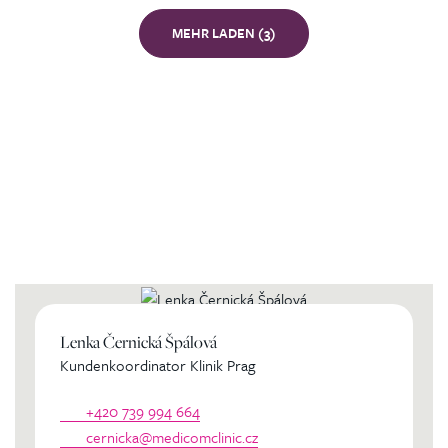
MEHR LADEN (3)
Kontaktierien Sie ihren
persönlichen Koordinator
Lenka Černická Špálová
Kundenkoordinator Klinik Prag
+420 739 994 664
cernicka@medicomclinic.cz