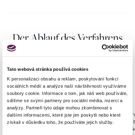
Der Ablauf des Verfahrens
Tato webová stránka používá cookies
K personalizaci obsahu a reklam, poskytování funkcí
Konsultation
sociálních médií a analýze naší návštěvnosti využíváme
soubory cookie. Informace o tom, jak náš web používáte,
Ihr erster Termin findet bei dem Chirurgen Ihrer Wahl statt. Der
sdílíme se svými partnery pro sociální média, inzerci a
Chirurg wird Ihren Gesundheitszustand und Ihre Hautqualität
analýzy. Partneři tyto údaje mohou zkombinovat s
beurteilen und gemeinsam mit Ihnen die am besten geeignete
dalšími informacemi, které jste jim poskytli nebo které
Technik finden, um das gewünschte Ergebnis zu erzielen. Wenn
získali v důsledku toho, že používáte jejich služby.
Te
Sie eine noch intensivere Verschlankung der Arme wünschen,