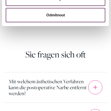
jej zrevidoval
MUDr. Petr Šuk
, atestovaný
plastický chirurg působící v Praze.
Odmítnout
Sie fragen sich oft
Mit welchem ästhetischen Verfahren
kann die postoperative Narbe entfernt
werden?