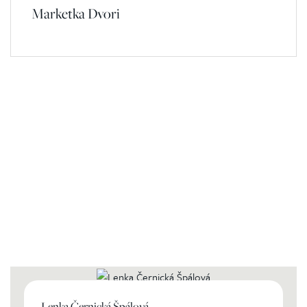
Marketka Dvori
Kontaktierien Sie ihren
persönlichen Koordinator
Lenka Černická Špálová