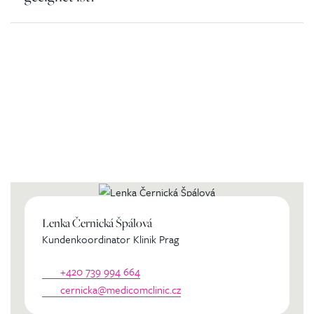
Kontaktierien Sie ihren
persönlichen Koordinator
Lenka Černická Špálová
Kundenkoordinator Klinik Prag
+420 739 994 664
cernicka@medicomclinic.cz