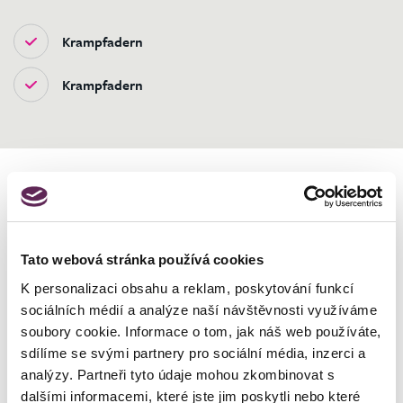
Krampfadern
Krampfadern
Tato webová stránka používá cookies
Begeben Sie sich in die Hände
K personalizaci obsahu a reklam, poskytování funkcí
von Profis
sociálních médií a analýze naší návštěvnosti využíváme
soubory cookie. Informace o tom, jak náš web používáte,
sdílíme se svými partnery pro sociální média, inzerci a
analýzy. Partneři tyto údaje mohou zkombinovat s
dalšími informacemi, které jste jim poskytli nebo které