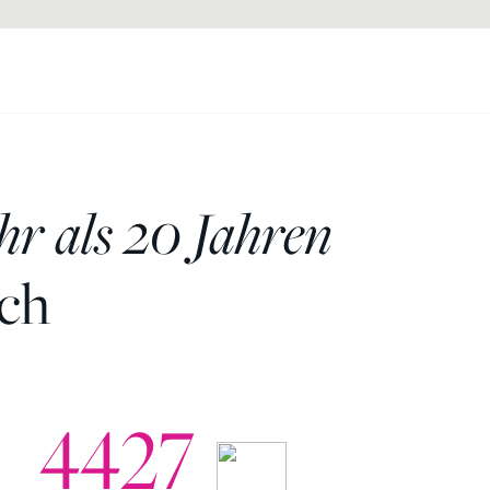
r als 20 Jahren
rch
4427