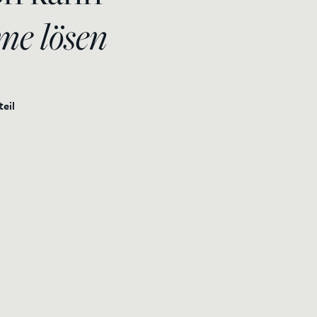
me lösen
eil