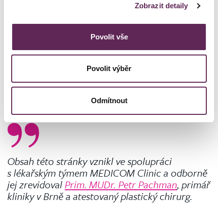
Zobrazit detaily
Povolit vše
Povolit výběr
Odmítnout
Obsah této stránky vznikl ve spolupráci
s lékařským týmem MEDICOM Clinic a odborně
jej zrevidoval
Prim. MUDr. Petr Pachman
, primář
kliniky v Brně a atestovaný plastický chirurg.