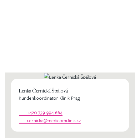
Kontaktierien Sie ihren
persönlichen Koordinator
Lenka Černická Špálová
Kundenkoordinator Klinik Prag
+420 739 994 664
cernicka@medicomclinic.cz