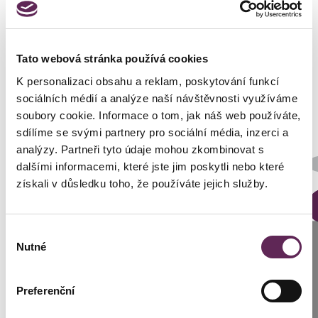
Fotos vorher und nachher
Tato webová stránka používá cookies
K personalizaci obsahu a reklam, poskytování funkcí
sociálních médií a analýze naší návštěvnosti využíváme
soubory cookie. Informace o tom, jak náš web používáte,
sdílíme se svými partnery pro sociální média, inzerci a
analýzy. Partneři tyto údaje mohou zkombinovat s
dalšími informacemi, které jste jim poskytli nebo které
DETAILS DER VERWANDLUNG
získali v důsledku toho, že používáte jejich služby.
Výběr
Anrufen
Nutné
souhlasu
Prag: +420 739 994 664
Preferenční
Brünn: +420 776 279 454