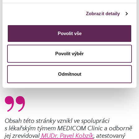
dem Chirurgen
für den Eingriff selbst
vereinbaren. Da die
Otoplastik unter
örtlicher Betäubung
durchgeführt wird, ist nur
Zobrazit detaily
eine einfache biochemische Blutuntersuchung erforderlich.
Povolit vše
Povolit výběr
Odmítnout
Obsah této stránky vznikl ve spolupráci
s lékařským týmem MEDICOM Clinic a odborně
jej zrevidoval
MUDr. Pavel Kobzík
, atestovaný