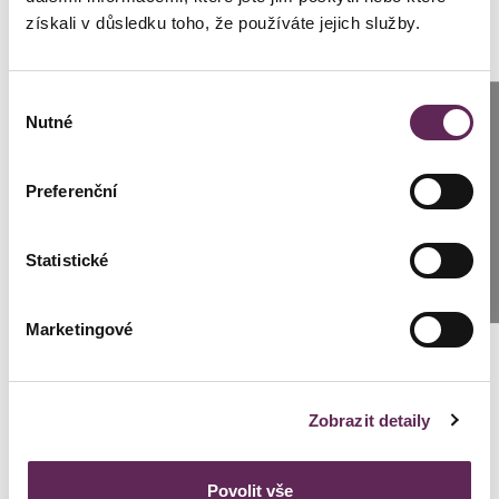
persönlichen Koordinator
získali v důsledku toho, že používáte jejich služby.
Výběr
Anrufen
Nutné
souhlasu
Lenka Černická Špálová
Prag: +420 739 994 664
Kundenkoordinator Klinik Prag
Preferenční
Brünn: +420 776 279 454
+420 739 994 664
cernicka@medicomclinic.cz
Statistické
SCHREIBEN SIE UNS
Marketingové
Zobrazit detaily
Povolit vše