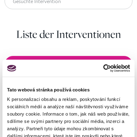
Liste der Interventionen
Schlafmedizin
Beseitigung des Schnarchens
Plastische Chirurgie der Nase
Tato webová stránka používá cookies
K personalizaci obsahu a reklam, poskytování funkcí
sociálních médií a analýze naší návštěvnosti využíváme
soubory cookie. Informace o tom, jak náš web používáte,
sdílíme se svými partnery pro sociální média, inzerci a
analýzy. Partneři tyto údaje mohou zkombinovat s
Kontaktierien Sie ihren
dalšími informacemi, které jste jim poskytli nebo které