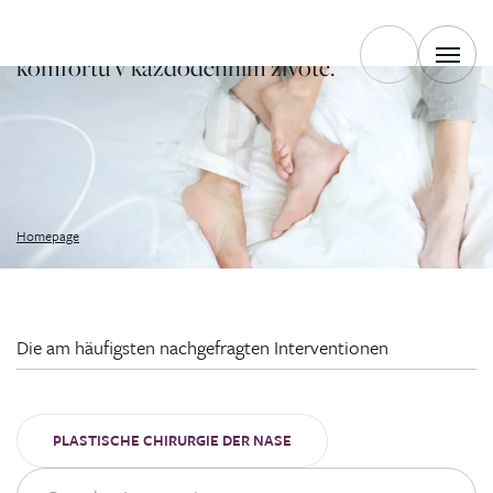
Pečlivě zvolená řešení přispívají k volnějšímu
dýchání, klidnějšímu spánku i vyššímu
komfortu v každodenním životě.
Homepage
Die am häufigsten nachgefragten Interventionen
PLASTISCHE CHIRURGIE DER NASE