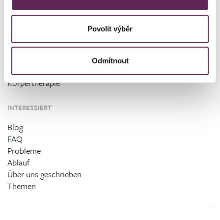
ANGEBOT AN EINGRIFFEN
KLINIK
Povolit výběr
Plastische Chirurgie
Über die Klinik
Ästhetische Dermatologie
Ärzte
Gefäßchirurgie
Unsere Kunden
Odmítnout
Schlafmedizin
Kontakt
Körpertherapie
INTERESSIERT
Blog
FAQ
Probleme
Ablauf
Über uns geschrieben
Themen