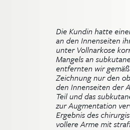
Die Kundin hatte ein
an den Innenseiten i
unter Vollnarkose kor
Mangels an subkutan
entfernten wir gemäß
Zeichnung nur den ob
den Innenseiten der 
Teil und das subkuta
zur Augmentation ve
Ergebnis des chirurgi
vollere Arme mit straf