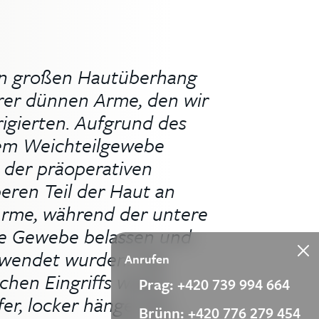
en großen Hautüberhang
hrer dünnen Arme, den wir
rigierten. Aufgrund des
em Weichteilgewebe
 der präoperativen
eren Teil der Haut an
Arme, während der untere
ne Gewebe belassen und
rwendet wurden. Das
Anrufen
schen Eingriffs waren
Prag: +420 739 994 664
fer, locker hängender
Brünn: +420 776 279 454