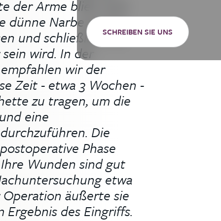
te der Arme blieb nach
ne dünne Narbe zurück,
SCHREIBEN SIE UNS
sen und schließlich nur
sein wird. In der
 empfahlen wir der
sse Zeit - etwa 3 Wochen -
hette zu tragen, um die
und eine
durchzuführen. Die
 postoperative Phase
 Ihre Wunden sind gut
r Nachuntersuchung etwa
 Operation äußerte sie
 Ergebnis des Eingriffs.