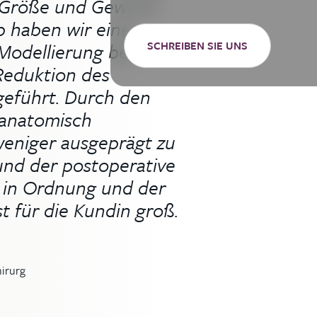
 Größe und Gewicht
 haben wir eine
Modellierung bei
SCHREIBEN SIE UNS
 Reduktion des
eführt. Durch den
e anatomisch
weniger ausgeprägt zu
und der postoperative
t in Ordnung und der
st für die Kundin groß.
hirurg