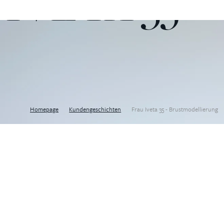
IVETA 35
Homepage
Kundengeschichten
Frau Iveta 35 - Brustmodellierung