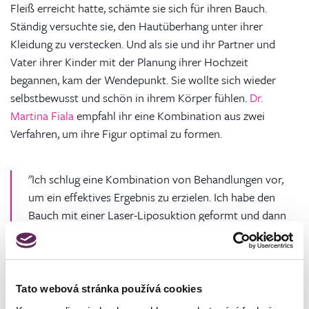
Fleiß erreicht hatte, schämte sie sich für ihren Bauch.
Ständig versuchte sie, den Hautüberhang unter ihrer
Kleidung zu verstecken. Und als sie und ihr Partner und
Vater ihrer Kinder mit der Planung ihrer Hochzeit
begannen, kam der Wendepunkt. Sie wollte sich wieder
selbstbewusst und schön in ihrem Körper fühlen.
Dr.
Martina Fiala
empfahl ihr eine Kombination aus zwei
Verfahren, um ihre Figur optimal zu formen.
"Ich schlug eine Kombination von Behandlungen vor,
um ein effektives Ergebnis zu erzielen. Ich habe den
Bauch mit einer Laser-Liposuktion geformt und dann
die überschüssige Haut entfernt und eine Diastase-
Korrektur durchgeführt. Die Bauchmuskeln der Klientin
waren aufgrund von Mehrlingsgeburten gedehnt, was
ein relativ häufiges Problem für Mütter ist, und in
Tato webová stránka používá cookies
manchen Fällen ist die plastische Chirurgie die einzige