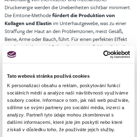
Druckenergie werden die Unebenheiten sichtbar minimiert.
Die Emtone-Methode
fördert die Produktion von
Kollagen und Elastin
im Unterhautgewebe, was zu einer
Straffung der Haut an den Problemzonen, meist Gesäß,
Beine, Arme oder Bauch, führt. Für einen perfekten Effekt
werden mindestens 6 Behandlungen empfohlen, die in den
Kliniken der MEDICOM Clinic in Prag, Brünn und Ústí
nad Labem durchgeführt werden können.
Tato webová stránka používá cookies
Im neuen Jahr ein leichter Schritt und schöne
Beine ohne Krampfadern
K personalizaci obsahu a reklam, poskytování funkcí
sociálních médií a analýze naší návštěvnosti využíváme
Moderne und schonende Behandlungsmethoden von
soubory cookie. Informace o tom, jak náš web používáte,
kleinsten Venen bis hin zu größeren Krampfadern können
sdílíme se svými partnery pro sociální média, inzerci a
analýzy. Partneři tyto údaje mohou zkombinovat s
bei minimalen postoperativen Einschränkungen wahre
dalšími informacemi, které jste jim poskytli nebo které
Wunder bewirken. Probleme mit den Blutgefäßen treten
získali v důsledku toho, že používáte jejich služby.
am häufigsten bei Frauen in der Schwangerschaft oder bei