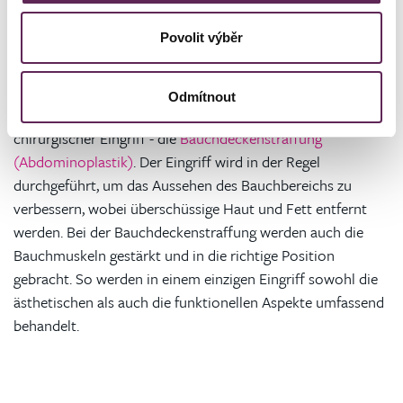
Povolit výběr
Wenn die Muskelverzögerung ein größeres Ausmaß hat,
kann eine konservative Behandlung mit Übungen nicht
Odmítnout
erfolgreich sein. In solchen Fällen ist die einzige Lösung ein
chirurgischer Eingriff - die
Bauchdeckenstraffung
(Abdominoplastik)
. Der Eingriff wird in der Regel
durchgeführt, um das Aussehen des Bauchbereichs zu
verbessern, wobei überschüssige Haut und Fett entfernt
werden. Bei der Bauchdeckenstraffung werden auch die
Bauchmuskeln gestärkt und in die richtige Position
gebracht. So werden in einem einzigen Eingriff sowohl die
ästhetischen als auch die funktionellen Aspekte umfassend
behandelt.