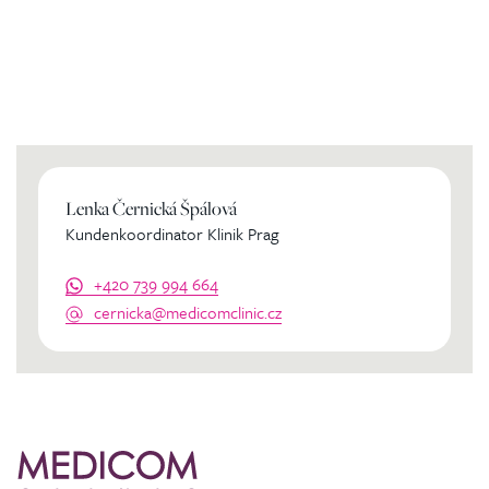
Kontaktierien Sie ihren
persönlichen Koordinator
Lenka Černická Špálová
Kundenkoordinator Klinik Prag
+420 739 994 664
cernicka@medicomclinic.cz