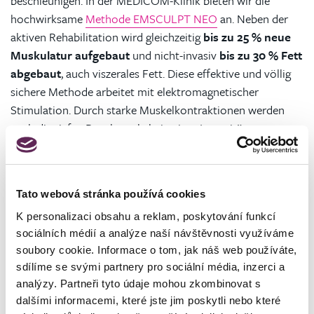
beschleunigen. In der MEDICOM-Klinik bieten wir die
hochwirksame
Methode EMSCULPT NEO
an. Neben der
aktiven Rehabilitation wird gleichzeitig
bis zu 25 % neue
Muskulatur aufgebaut
und nicht-invasiv
bis zu 30 % Fett
abgebaut
, auch viszerales Fett. Diese effektive und völlig
sichere Methode arbeitet mit elektromagnetischer
Stimulation. Durch starke Muskelkontraktionen werden
auch die tiefen Bauchmuskeln in einer Intensität
beansprucht, die mit herkömmlichen Übungen nicht
erreicht werden kann. Die Stimulation trägt dazu bei, die
Muskeln der Bauchdecke zu stärken und damit deren
Tato webová stránka používá cookies
Stabilität und Halt zu verbessern.
K personalizaci obsahu a reklam, poskytování funkcí
Die Anzahl der Sitzungen wird während des
sociálních médií a analýze naší návštěvnosti využíváme
Beratungsgesprächs individuell nach dem Zustand des
soubory cookie. Informace o tom, jak náš web používáte,
Kunden festgelegt. In den meisten Fällen werden
4 bis 6
sdílíme se svými partnery pro sociální média, inzerci a
Sitzungen
empfohlen. Die Schauspielerin Ester Geisler hat
analýzy. Partneři tyto údaje mohou zkombinovat s
Erfahrung mit diesem Verfahren, da sie fast 17 Jahre lang
dalšími informacemi, které jste jim poskytli nebo které
mit einer Diastase der Bauchmuskeln nach einer Geburt zu