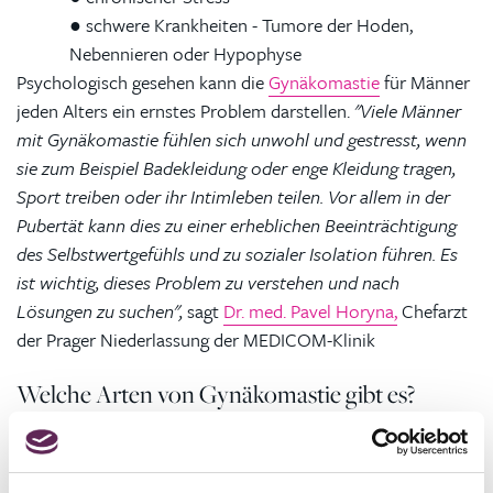
●
schwere Krankheiten - Tumore der Hoden,
Nebennieren oder Hypophyse
Psychologisch gesehen kann die
Gynäkomastie
für Männer
jeden Alters ein ernstes Problem darstellen.
"Viele Männer
mit Gynäkomastie fühlen sich unwohl und gestresst, wenn
sie zum Beispiel Badekleidung oder enge Kleidung tragen,
Sport treiben oder ihr Intimleben teilen. Vor allem in der
Pubertät kann dies zu einer erheblichen Beeinträchtigung
des Selbstwertgefühls und zu sozialer Isolation führen. Es
ist wichtig, dieses Problem zu verstehen und nach
Lösungen zu suchen",
sagt
Dr. med. Pavel Horyna,
Chefarzt
der Prager Niederlassung der MEDICOM-Klinik
Welche Arten von Gynäkomastie gibt es?
Die echte Gynäkomastie bei Männern ist durch eine
Vergrößerung der Brustdrüse gekennzeichnet. Sie kann eine