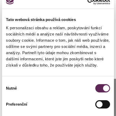
Tato webová stránka používá cookies
K personalizaci obsahu a reklam, poskytování funkcí
sociálních médií a analýze naší návštěvnosti využíváme
soubory cookie. Informace o tom, jak náš web používáte,
sdílíme se svými partnery pro sociální média, inzerci a
analýzy. Partneři tyto údaje mohou zkombinovat s
dalšími informacemi, které jste jim poskytli nebo které
získali v důsledku toho, že používáte jejich služby.
Výběr
Anrufen
Nutné
souhlasu
Prag: +420 739 994 664
Preferenční
Brünn: +420 776 279 454