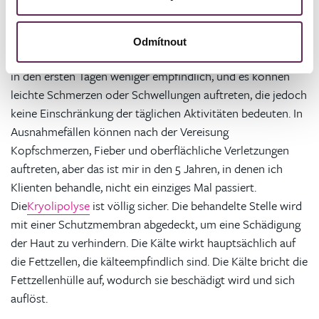
Risiken?
Nach dem Eingriff kann es für einige Minuten bis Stunden
Odmítnout
zu einer leichten Rötung des Bereichs kommen, die Haut ist
in den ersten Tagen weniger empfindlich, und es können
leichte Schmerzen oder Schwellungen auftreten, die jedoch
keine Einschränkung der täglichen Aktivitäten bedeuten. In
Ausnahmefällen können nach der Vereisung
Kopfschmerzen, Fieber und oberflächliche Verletzungen
auftreten, aber das ist mir in den 5 Jahren, in denen ich
Klienten behandle, nicht ein einziges Mal passiert.
Die
Kryolipolyse
ist völlig sicher. Die behandelte Stelle wird
mit einer Schutzmembran abgedeckt, um eine Schädigung
der Haut zu verhindern. Die Kälte wirkt hauptsächlich auf
die Fettzellen, die kälteempfindlich sind. Die Kälte bricht die
Fettzellenhülle auf, wodurch sie beschädigt wird und sich
auflöst.