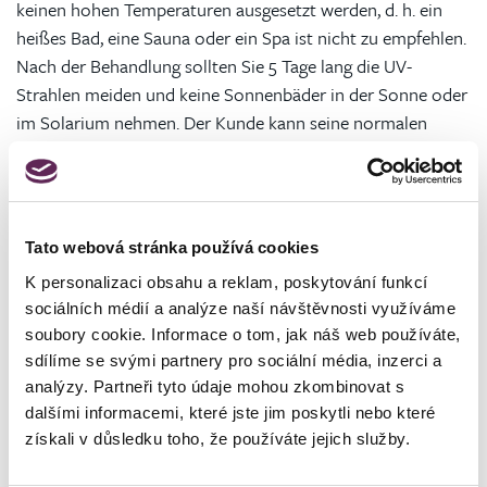
keinen hohen Temperaturen ausgesetzt werden, d. h. ein
heißes Bad, eine Sauna oder ein Spa ist nicht zu empfehlen.
Nach der Behandlung sollten Sie 5 Tage lang die UV-
Strahlen meiden und keine Sonnenbäder in der Sonne oder
im Solarium nehmen. Der Kunde kann seine normalen
Aktivitäten fast sofort wieder aufnehmen.
6. Wann kann die Behandlung nicht
durchgeführt werden?
Tato webová stránka používá cookies
Die Behandlung sollte nicht während der Menstruation,
K personalizaci obsahu a reklam, poskytování funkcí
sociálních médií a analýze naší návštěvnosti využíváme
Schwangerschaft oder Stillzeit, bei Kälteallergie,
soubory cookie. Informace o tom, jak náš web používáte,
funktionellen Organerkrankungen, Diabetes, Erkältung oder
sdílíme se svými partnery pro sociální média, inzerci a
Infektionen sowie bei akuter Dermatitis in der Region,
analýzy. Partneři tyto údaje mohou zkombinovat s
Krampfadern und Blutungsstörungen durchgeführt werden.
dalšími informacemi, které jste jim poskytli nebo které
Wie bei der invasiven Fettabsaugung geht auch der
získali v důsledku toho, že používáte jejich služby.
Kryolipolyse ein Beratungsgespräch voraus, in dem wir den
Gesundheitszustand des Kunden erörtern und prüfen,