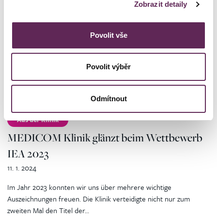
Jedes Jahr veröffentlicht das renommierte Forbes-Magazin eine
Zobrazit detaily
Rangliste von fünfzig Experten, die durch ihren Beitrag und ihre
Professionalität zur…
Povolit vše
WEITERLESEN
Povolit výběr
Odmítnout
Aus der Klinik
MEDICOM Klinik glänzt beim Wettbewerb
IEA 2023
11. 1. 2024
Im Jahr 2023 konnten wir uns über mehrere wichtige
Auszeichnungen freuen. Die Klinik verteidigte nicht nur zum
zweiten Mal den Titel der…