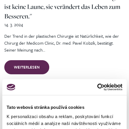
ist keine Laune, sie verändert das Leben zum
Besseren."
14. 3. 2024
Der Trend in der plastischen Chirurgie ist Natürlichkeit, wie der
Chirurg der Medicom Clinic, Dr. med. Pavel Kobzík, bestätigt.
Seiner Meinung nach…
WEITERLESEN
Nachrichten
Plastische Chirurgie
Aus der Klinik
Tato webová stránka používá cookies
Sei der Star deiner Geschichte: Medicom
K personalizaci obsahu a reklam, poskytování funkcí
sociálních médií a analýze naší návštěvnosti využíváme
Clinic spendet 10 plastische Operationen