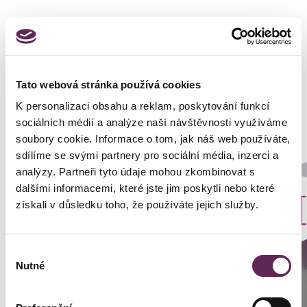
Fotos vorher und nachher
Tato webová stránka používá cookies
K personalizaci obsahu a reklam, poskytování funkcí
sociálních médií a analýze naší návštěvnosti využíváme
soubory cookie. Informace o tom, jak náš web používáte,
sdílíme se svými partnery pro sociální média, inzerci a
Der behandelnde Arzt
analýzy. Partneři tyto údaje mohou zkombinovat s
Prim. MUDr. Petr Pachman
dalšími informacemi, které jste jim poskytli nebo které
Art der Implantate
získali v důsledku toho, že používáte jejich služby.
Rund
Výběr
DETAILS DER VERWANDLUNG
Anrufen
Nutné
souhlasu
Prag: +420 739 994 664