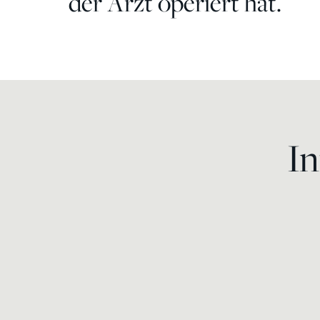
der Arzt operiert hat.
In
Brustvergrößerung mit
Implantate
Plastische Chirurgie des