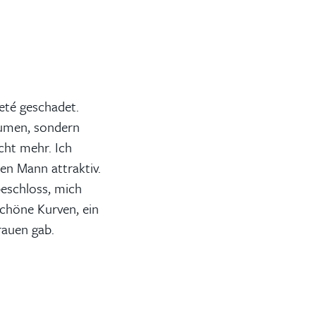
eté geschadet.
lumen, sondern
cht mehr. Ich
en Mann attraktiv.
eschloss, mich
schöne Kurven, ein
rauen gab.