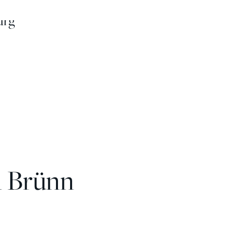
urg
in Brünn