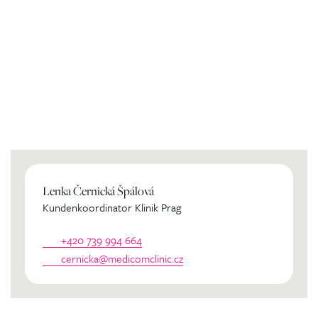
Kontaktierien Sie ihren
persönlichen Koordinator
Lenka Černická Špálová
Kundenkoordinator Klinik Prag
+420 739 994 664
cernicka@medicomclinic.cz