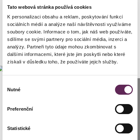
Tato webová stránka používá cookies
K personalizaci obsahu a reklam, poskytování funkcí
sociálních médií a analýze naší návštěvnosti využíváme
soubory cookie. Informace o tom, jak náš web používáte,
sdílíme se svými partnery pro sociální média, inzerci a
analýzy. Partneři tyto údaje mohou zkombinovat s
dalšími informacemi, které jste jim poskytli nebo které
získali v důsledku toho, že používáte jejich služby.
Výběr
Anrufen
Nutné
souhlasu
Prag: +420 739 994 664
Preferenční
Brünn: +420 776 279 454
Frau Barbora wandte sich an mich,
um nach einer Lösung für die
Brustanpassung nach dem Stillen zu
Statistické
SCHREIBEN SIE UNS
suchen. Die Brüste hatten die Größe