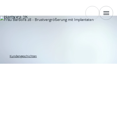
IST ZURÜCK.
Barbora 28
Kundengeschichten