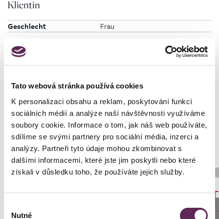
Klientin
Geschlecht
Frau
Tato webová stránka používá cookies
Fotos vorher und nachher
K personalizaci obsahu a reklam, poskytování funkcí
sociálních médií a analýze naší návštěvnosti využíváme
soubory cookie. Informace o tom, jak náš web používáte,
sdílíme se svými partnery pro sociální média, inzerci a
analýzy. Partneři tyto údaje mohou zkombinovat s
dalšími informacemi, které jste jim poskytli nebo které
Der behandelnde Arzt
získali v důsledku toho, že používáte jejich služby.
Prim. MUDr. Petr Pachman
Art der Implantate
Výběr
Rund
Anrufen
Nutné
souhlasu