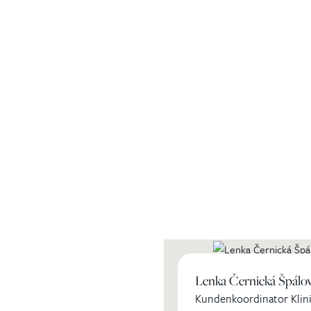
ihren
Lenka Černická Špálo
Kundenkoordinator Klini