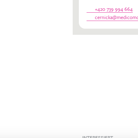
dinator
+420 739 994 664
cernicka@medicomcl
INTERESSIERT