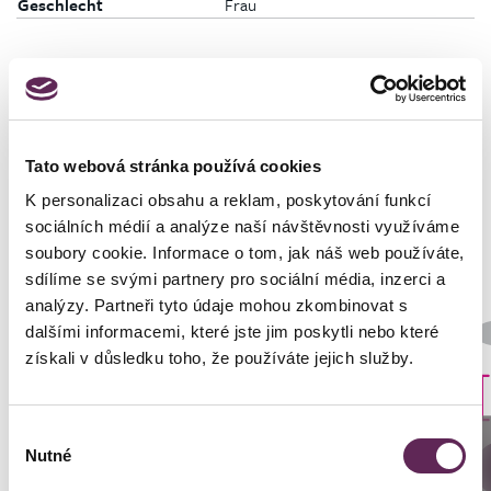
Geschlecht
Frau
Fotos vorher und nachher
Tato webová stránka používá cookies
K personalizaci obsahu a reklam, poskytování funkcí
sociálních médií a analýze naší návštěvnosti využíváme
soubory cookie. Informace o tom, jak náš web používáte,
sdílíme se svými partnery pro sociální média, inzerci a
analýzy. Partneři tyto údaje mohou zkombinovat s
Der behandelnde Arzt
dalšími informacemi, které jste jim poskytli nebo které
Prim. MUDr. Pavel Horyna
získali v důsledku toho, že používáte jejich služby.
Art der Implantate
Rund
Výběr
Anrufen
Nutné
souhlasu
DETAILS DER VERWANDLUNG
Prag: +420 739 994 664