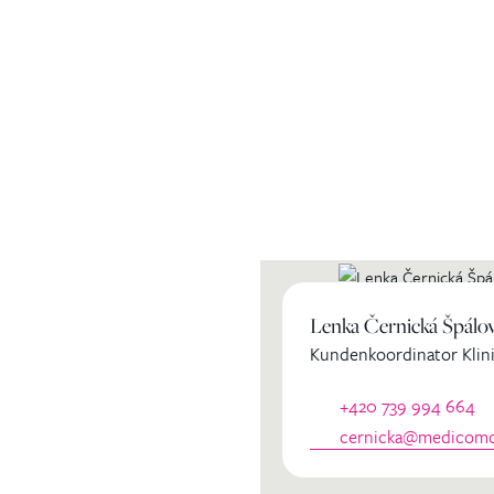
ihren
Lenka Černická Špálo
Kundenkoordinator Klini
dinator
+420 739 994 664
cernicka@medicomcl