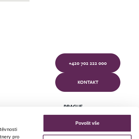
+420 702 222 000
KONTAKT
PRAGUE
BRNO
ÚSTÍ NAD LABEM
Povolit vše
těvnosti
tnery pro