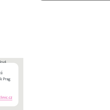
vá
k Prag
inic.cz