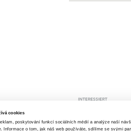
INTERESSIERT
 Klinik
Blog
ívá cookies
FAQ
reklam, poskytování funkcí sociálních médií a analýze naší návš
Kunden
Probleme
 Informace o tom, jak náš web používáte, sdílíme se svými par