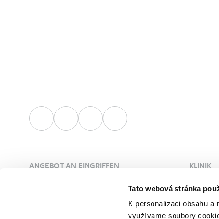
ANGEBOT AN EINGRIFFEN
KLINIK
Plastische Chirurgie
Über die
Tato webová stránka použ
Ästhetische Dermatologie
Ärzte
K personalizaci obsahu a 
Gefäßchirurgie
Unsere 
využíváme soubory cookie.