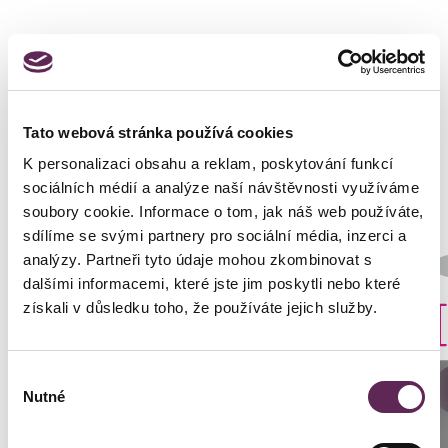
Fotos vorher und nachher
Tato webová stránka používá cookies
K personalizaci obsahu a reklam, poskytování funkcí
sociálních médií a analýze naší návštěvnosti využíváme
soubory cookie. Informace o tom, jak náš web používáte,
sdílíme se svými partnery pro sociální média, inzerci a
Der behandelnde Arzt
analýzy. Partneři tyto údaje mohou zkombinovat s
Prim. MUDr. Petr Pachman
dalšími informacemi, které jste jim poskytli nebo které
získali v důsledku toho, že používáte jejich služby.
Art der Implantate
Rund
Výběr
DETAILS DER VERWANDLUNG
Anrufen
Nutné
souhlasu
Prag: +420 739 994 664