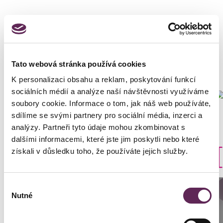
Fotos vorher und nachher
Tato webová stránka používá cookies
K personalizaci obsahu a reklam, poskytování funkcí
sociálních médií a analýze naší návštěvnosti využíváme
soubory cookie. Informace o tom, jak náš web používáte,
sdílíme se svými partnery pro sociální média, inzerci a
Der behandelnde Arzt
analýzy. Partneři tyto údaje mohou zkombinovat s
Prim. MUDr. Petr Pachman
dalšími informacemi, které jste jim poskytli nebo které
Art der Implantate
získali v důsledku toho, že používáte jejich služby.
Rund
Výběr
DETAILS DER VERWANDLUNG
Anrufen
Nutné
souhlasu
Prag: +420 739 994 664