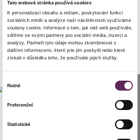
Tato webová stránka používá cookies
K personalizaci obsahu a reklam, poskytování funkcí
sociálních médií a analýze naší návštěvnosti využíváme
soubory cookie. Informace o tom, jak náš web používáte,
sdílíme se svými partnery pro sociální média, inzerci a
analýzy. Partneři tyto údaje mohou zkombinovat s
dalšími informacemi, které jste jim poskytli nebo které
získali v důsledku toho, že používáte jejich služby.
Výběr
Anrufen
Nutné
souhlasu
Prag: +420 739 994 664
Preferenční
Brünn: +420 776 279 454
Statistické
SCHREIBEN SIE UNS
Herr Pavel wandte sich an mich mit