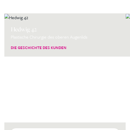
Hedwig 42
Plastische Chirurgie des oberen Augenlids
DIE GESCHICHTE DES KUNDEN
Kontaktierien Sie ihren
persönlichen Koordinator