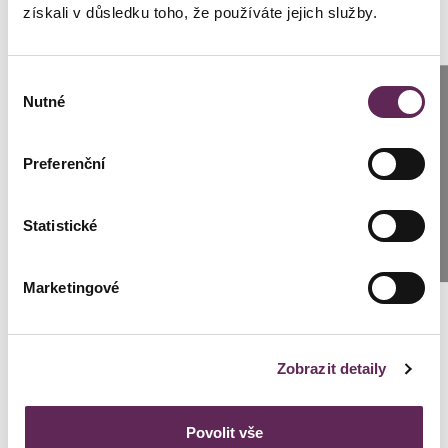
získali v důsledku toho, že používáte jejich služby.
Výběr
Anrufen
Nutné
souhlasu
Prag: +420 739 994 664
Preferenční
Brünn: +420 776 279 454
Statistické
SCHREIBEN SIE UNS
Marketingové
Zobrazit detaily
Povolit vše