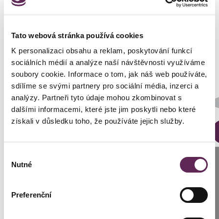
Fotos vorher und nachher
Tato webová stránka používá cookies
K personalizaci obsahu a reklam, poskytování funkcí
sociálních médií a analýze naší návštěvnosti využíváme
soubory cookie. Informace o tom, jak náš web používáte,
sdílíme se svými partnery pro sociální média, inzerci a
Der behandelnde Arzt
analýzy. Partneři tyto údaje mohou zkombinovat s
MUDr. Michal Puls, CSc.
dalšími informacemi, které jste jim poskytli nebo které
získali v důsledku toho, že používáte jejich služby.
DETAILS DER VERWANDLUNG
Výběr
Anrufen
Nutné
souhlasu
Prag: +420 739 994 664
Preferenční
Brünn: +420 776 279 454
Kontaktierien Sie ihren