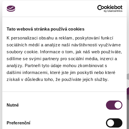
Tato webová stránka používá cookies
Fotos vorher und nachher
K personalizaci obsahu a reklam, poskytování funkcí
sociálních médií a analýze naší návštěvnosti využíváme
soubory cookie. Informace o tom, jak náš web používáte,
sdílíme se svými partnery pro sociální média, inzerci a
analýzy. Partneři tyto údaje mohou zkombinovat s
dalšími informacemi, které jste jim poskytli nebo které
DETAILS DER VERWANDLUNG
získali v důsledku toho, že používáte jejich služby.
Výběr
Anrufen
Nutné
souhlasu
Prag: +420 739 994 664
Preferenční
Brünn: +420 776 279 454