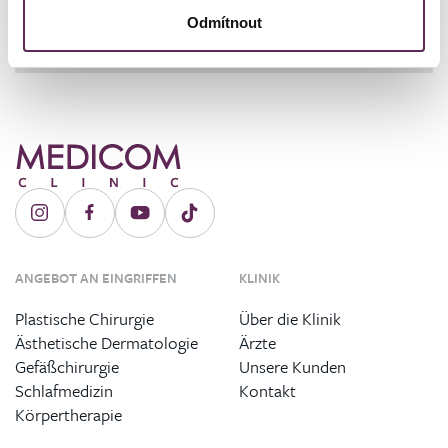
cernicka@medicomclinic.cz
Odmítnout
ANGEBOT AN EINGRIFFEN
KLINIK
Plastische Chirurgie
Über die Klinik
Ästhetische Dermatologie
Ärzte
Gefäßchirurgie
Unsere Kunden
Schlafmedizin
Kontakt
Körpertherapie