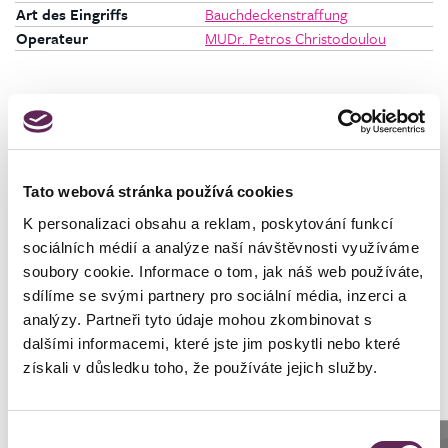
Art des Eingriffs
Bauchdeckenstraffung
Operateur
MUDr. Petros Christodoulou
Klientin
Geschlecht
Frau
Tato webová stránka používá cookies
K personalizaci obsahu a reklam, poskytování funkcí
sociálních médií a analýze naší návštěvnosti využíváme
soubory cookie. Informace o tom, jak náš web používáte,
Fotos vorher und nachher
sdílíme se svými partnery pro sociální média, inzerci a
analýzy. Partneři tyto údaje mohou zkombinovat s
dalšími informacemi, které jste jim poskytli nebo které
získali v důsledku toho, že používáte jejich služby.
Výběr
Der behandelnde Arzt