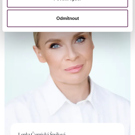
Odmítnout
Lenka Černická Špálová