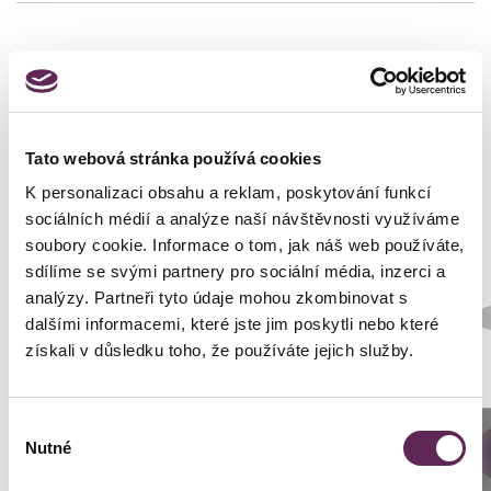
Fotos vorher und nachher
Tato webová stránka používá cookies
K personalizaci obsahu a reklam, poskytování funkcí
sociálních médií a analýze naší návštěvnosti využíváme
soubory cookie. Informace o tom, jak náš web používáte,
sdílíme se svými partnery pro sociální média, inzerci a
analýzy. Partneři tyto údaje mohou zkombinovat s
Der behandelnde Arzt
dalšími informacemi, které jste jim poskytli nebo které
MUDr. Petros Christodoulou
získali v důsledku toho, že používáte jejich služby.
Art der Implantate
Rund
Výběr
Anrufen
Nutné
DETAILS DER VERWANDLUNG
souhlasu
Prag: +420 739 994 664