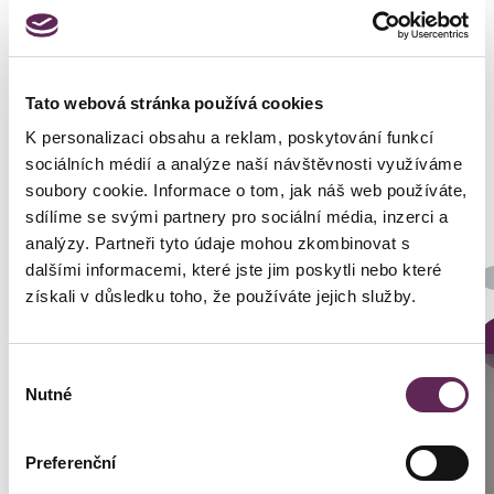
Fotos vorher und nachher
Tato webová stránka používá cookies
K personalizaci obsahu a reklam, poskytování funkcí
sociálních médií a analýze naší návštěvnosti využíváme
soubory cookie. Informace o tom, jak náš web používáte,
sdílíme se svými partnery pro sociální média, inzerci a
analýzy. Partneři tyto údaje mohou zkombinovat s
Der behandelnde Arzt
dalšími informacemi, které jste jim poskytli nebo které
Prim. MUDr. Pavel Horyna
získali v důsledku toho, že používáte jejich služby.
DETAILS DER VERWANDLUNG
Výběr
Anrufen
Nutné
souhlasu
Prag: +420 739 994 664
Preferenční
Brünn: +420 776 279 454