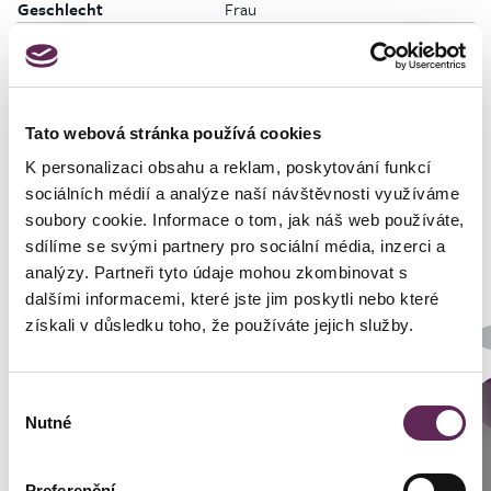
Geschlecht
Frau
Tato webová stránka používá cookies
Fotos vorher und nachher
K personalizaci obsahu a reklam, poskytování funkcí
sociálních médií a analýze naší návštěvnosti využíváme
soubory cookie. Informace o tom, jak náš web používáte,
sdílíme se svými partnery pro sociální média, inzerci a
analýzy. Partneři tyto údaje mohou zkombinovat s
dalšími informacemi, které jste jim poskytli nebo které
Der behandelnde Arzt
získali v důsledku toho, že používáte jejich služby.
MUDr. Michal Puls, CSc.
Výběr
DETAILS DER VERWANDLUNG
Anrufen
Nutné
souhlasu
Prag: +420 739 994 664
Preferenční