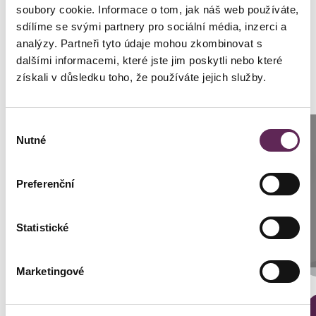
soubory cookie. Informace o tom, jak náš web používáte,
Klientin
sdílíme se svými partnery pro sociální média, inzerci a
analýzy. Partneři tyto údaje mohou zkombinovat s
Geschlecht
Frau
dalšími informacemi, které jste jim poskytli nebo které
získali v důsledku toho, že používáte jejich služby.
Výběr
Anrufen
Nutné
souhlasu
Fotos vorher und nachher
Prag: +420 739 994 664
Preferenční
Brünn: +420 776 279 454
Statistické
SCHREIBEN SIE UNS
Der behandelnde Arzt
Marketingové
MUDr. Peter Ondrejka
DETAILS DER VERWANDLUNG