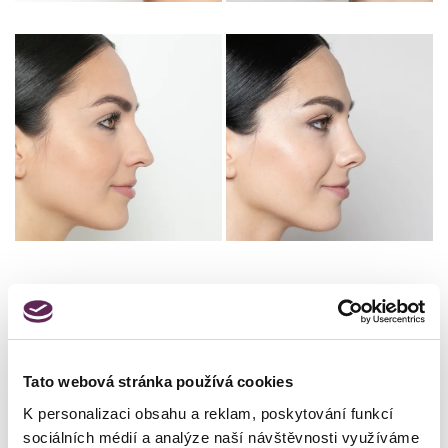
Details des Eingriffs
Tato webová stránka používá cookies
Art des Eingriffs
Plastische Chirurgie der Nase
K personalizaci obsahu a reklam, poskytování funkcí
Operateur
MUDr. Peter Ondrejka
sociálních médií a analýze naší návštěvnosti využíváme