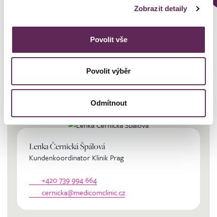
Zobrazit detaily
Povolit vše
Povolit výběr
Kontaktierien Sie ihren
persönlichen Koordinator
Odmítnout
Lenka Černická Špálová
Kundenkoordinator Klinik Prag
+420 739 994 664
cernicka@medicomclinic.cz