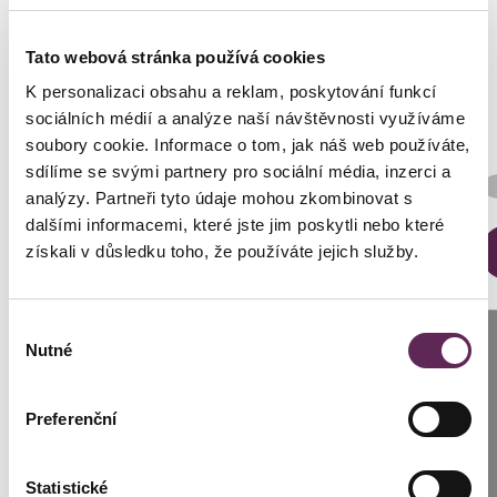
Fotos vorher und nachher
Tato webová stránka používá cookies
K personalizaci obsahu a reklam, poskytování funkcí
sociálních médií a analýze naší návštěvnosti využíváme
soubory cookie. Informace o tom, jak náš web používáte,
sdílíme se svými partnery pro sociální média, inzerci a
Der behandelnde Arzt
MUDr. Peter Ondrejka
analýzy. Partneři tyto údaje mohou zkombinovat s
dalšími informacemi, které jste jim poskytli nebo které
DETAILS DER VERWANDLUNG
získali v důsledku toho, že používáte jejich služby.
Výběr
Anrufen
Nutné
souhlasu
Prag: +420 739 994 664
Preferenční
Brünn: +420 776 279 454
Kontaktierien Sie ihren
persönlichen Koordinator
Statistické