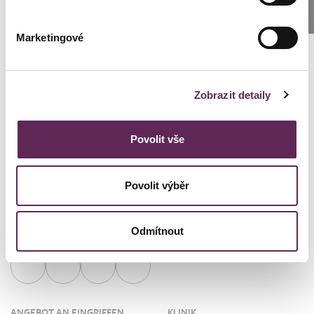
SCHREIBEN SIE UNS
Marketingové
Lenka Černická Špálová
Kundenkoordinator Klinik Prag
Zobrazit detaily
+420 739 994 664
cernicka@medicomclinic.cz
Povolit vše
Povolit výběr
Odmítnout
ANGEBOT AN EINGRIFFEN
KLINIK