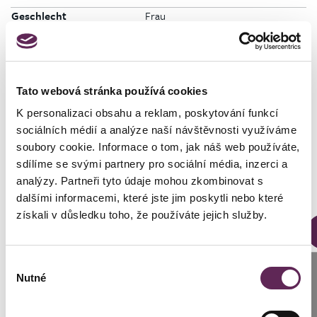
Geschlecht
Frau
Tato webová stránka používá cookies
K personalizaci obsahu a reklam, poskytování funkcí
Fotos vorher und nachher
sociálních médií a analýze naší návštěvnosti využíváme
soubory cookie. Informace o tom, jak náš web používáte,
sdílíme se svými partnery pro sociální média, inzerci a
analýzy. Partneři tyto údaje mohou zkombinovat s
dalšími informacemi, které jste jim poskytli nebo které
získali v důsledku toho, že používáte jejich služby.
Der behandelnde Arzt
MUDr. Peter Ondrejka
Výběr
DETAILS DER VERWANDLUNG
Anrufen
Nutné
souhlasu
Prag: +420 739 994 664