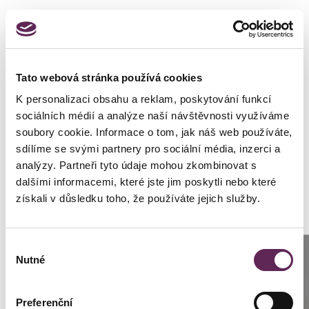
Details des Eingriffs
Art des Eingriffs
Brustverkleinerung
Operateur
Prim. MUDr. Pavel Horyna
Tato webová stránka používá cookies
K personalizaci obsahu a reklam, poskytování funkcí
sociálních médií a analýze naší návštěvnosti využíváme
Klientin
soubory cookie. Informace o tom, jak náš web používáte,
sdílíme se svými partnery pro sociální média, inzerci a
Geschlecht
Frau
analýzy. Partneři tyto údaje mohou zkombinovat s
dalšími informacemi, které jste jim poskytli nebo které
získali v důsledku toho, že používáte jejich služby.
Výběr
Fotos vorher und nachher
Anrufen
Nutné
souhlasu
Prag: +420 739 994 664
Preferenční
Brünn: +420 776 279 454