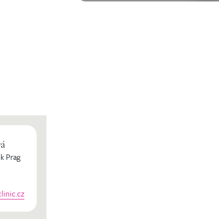
vá
k Prag
inic.cz