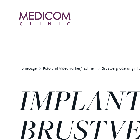
Homepage
Foto und Video vorher/nachher
Brustvergrößerung mit
IMPLANT
BRUSTV