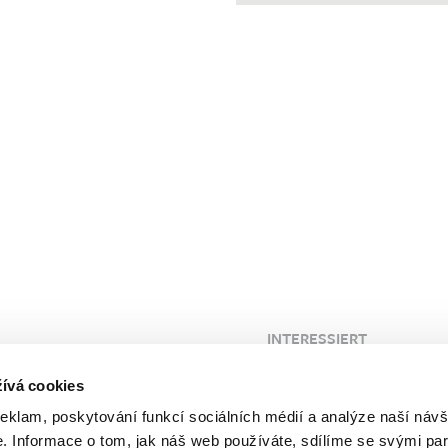
INTERESSIERT
 Klinik
Blog
ívá cookies
FAQ
reklam, poskytování funkcí sociálních médií a analýze naší návš
Kunden
Probleme
 Informace o tom, jak náš web používáte, sdílíme se svými par