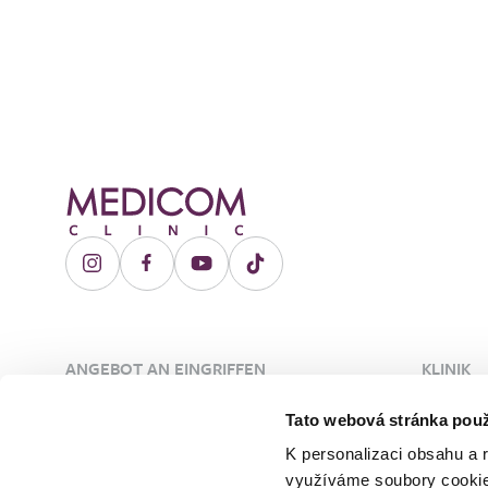
ANGEBOT AN EINGRIFFEN
KLINIK
Plastische Chirurgie
Über die
Tato webová stránka použ
Ästhetische Dermatologie
Ärzte
K personalizaci obsahu a 
Gefäßchirurgie
Unsere 
využíváme soubory cookie.