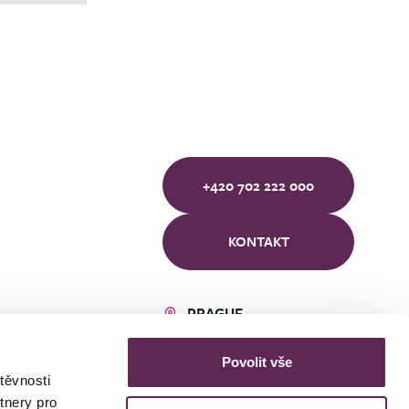
+420 702 222 000
KONTAKT
PRAGUE
BRNO
ÚSTÍ NAD LABEM
Povolit vše
těvnosti
tnery pro