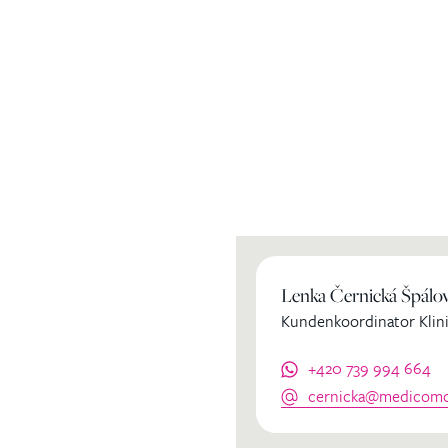
ihren
Lenka Černická Špálo
Kundenkoordinator Klini
dinator
+420 739 994 664
cernicka@medicomcl