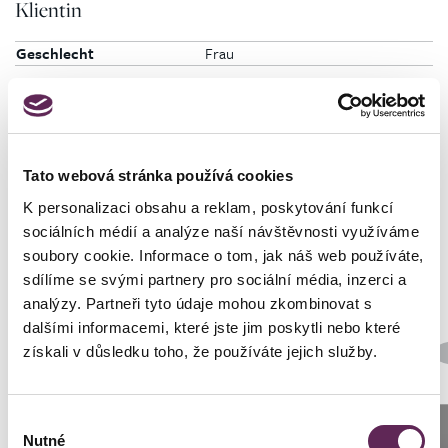
Klientin
Geschlecht
Frau
Tato webová stránka používá cookies
Fotos vorher und nachher
K personalizaci obsahu a reklam, poskytování funkcí
sociálních médií a analýze naší návštěvnosti využíváme
soubory cookie. Informace o tom, jak náš web používáte,
sdílíme se svými partnery pro sociální média, inzerci a
analýzy. Partneři tyto údaje mohou zkombinovat s
dalšími informacemi, které jste jim poskytli nebo které
Der behandelnde Arzt
získali v důsledku toho, že používáte jejich služby.
Prim. MUDr. Petr Pachman
Art der Implantate
Výběr
Rund
Anrufen
Nutné
souhlasu