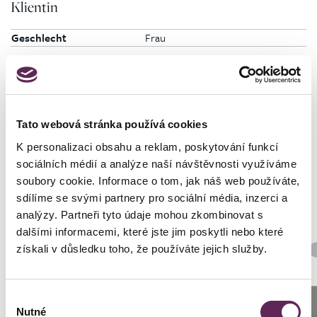
Klientin
Geschlecht
Frau
Tato webová stránka používá cookies
Fotos vorher und nachher
K personalizaci obsahu a reklam, poskytování funkcí
sociálních médií a analýze naší návštěvnosti využíváme
soubory cookie. Informace o tom, jak náš web používáte,
sdílíme se svými partnery pro sociální média, inzerci a
analýzy. Partneři tyto údaje mohou zkombinovat s
dalšími informacemi, které jste jim poskytli nebo které
Der behandelnde Arzt
získali v důsledku toho, že používáte jejich služby.
Prim. MUDr. Pavel Horyna
Art der Implantate
Výběr
Rund
Anrufen
Nutné
souhlasu