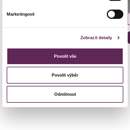
Marketingové
Der behandelnde Arzt
Prim. MUDr. Pavel Horyna
Zobrazit detaily
Art der Implantate
Anatomisch
Povolit vše
DETAILS DER VERWANDLUNG
Povolit výběr
Odmítnout
Kontaktierien Sie ihren
persönlichen Koordinator