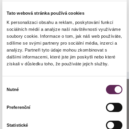
Geschlecht
Frau
Tato webová stránka používá cookies
K personalizaci obsahu a reklam, poskytování funkcí
sociálních médií a analýze naší návštěvnosti využíváme
soubory cookie. Informace o tom, jak náš web používáte,
sdílíme se svými partnery pro sociální média, inzerci a
Fotos vorher und nachher
analýzy. Partneři tyto údaje mohou zkombinovat s
dalšími informacemi, které jste jim poskytli nebo které
získali v důsledku toho, že používáte jejich služby.
Výběr
Anrufen
Nutné
souhlasu
Prag: +420 739 994 664
Preferenční
Brünn: +420 776 279 454
Statistické
SCHREIBEN SIE UNS