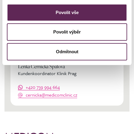
Povolit vše
Kontaktierien Sie ihren
Povolit výběr
persönlichen Koordinator
Odmítnout
Lenka Černická Špálová
Kundenkoordinator Klinik Prag
+420 739 994 664
cernicka@medicomclinic.cz