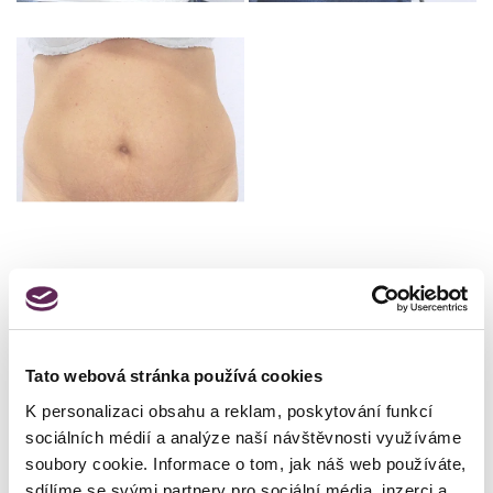
Details des Eingriffs
Art des Eingriffs
Bauchdeckenstraffung
Tato webová stránka používá cookies
K personalizaci obsahu a reklam, poskytování funkcí
sociálních médií a analýze naší návštěvnosti využíváme
Klientin
soubory cookie. Informace o tom, jak náš web používáte,
sdílíme se svými partnery pro sociální média, inzerci a