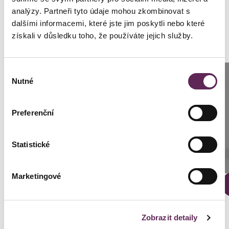
Geschlecht
Frau
analýzy. Partneři tyto údaje mohou zkombinovat s
dalšími informacemi, které jste jim poskytli nebo které
získali v důsledku toho, že používáte jejich služby.
Výběr
Fotos vorher und nachher
Anrufen
Nutné
souhlasu
Prag: +420 739 994 664
Preferenční
Brünn: +420 776 279 454
Statistické
Der behandelnde Arzt
SCHREIBEN SIE UNS
MUDr. Michal Puls, CSc.
Marketingové
DETAILS DER VERWANDLUNG
Zobrazit detaily