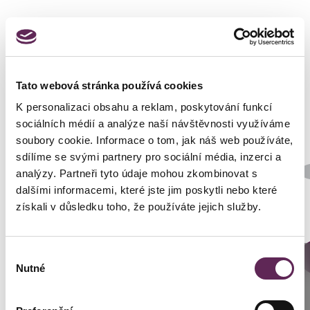
Fotos vorher und nachher
Tato webová stránka používá cookies
K personalizaci obsahu a reklam, poskytování funkcí
sociálních médií a analýze naší návštěvnosti využíváme
soubory cookie. Informace o tom, jak náš web používáte,
sdílíme se svými partnery pro sociální média, inzerci a
Der behandelnde Arzt
analýzy. Partneři tyto údaje mohou zkombinovat s
MUDr. Peter Ondrejka
dalšími informacemi, které jste jim poskytli nebo které
Art der Implantate
získali v důsledku toho, že používáte jejich služby.
Rund
Výběr
DETAILS DER VERWANDLUNG
Anrufen
Nutné
souhlasu
Prag: +420 739 994 664