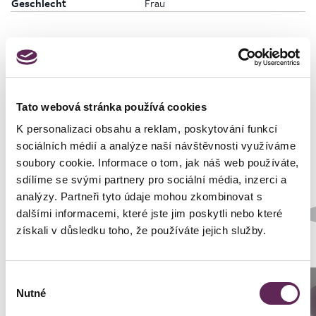
Geschlecht
Frau
Fotos vorher und nachher
Tato webová stránka používá cookies
K personalizaci obsahu a reklam, poskytování funkcí
sociálních médií a analýze naší návštěvnosti využíváme
soubory cookie. Informace o tom, jak náš web používáte,
sdílíme se svými partnery pro sociální média, inzerci a
analýzy. Partneři tyto údaje mohou zkombinovat s
Der behandelnde Arzt
dalšími informacemi, které jste jim poskytli nebo které
MUDr. Peter Ondrejka
získali v důsledku toho, že používáte jejich služby.
Art der Implantate
Rund
Výběr
Anrufen
Nutné
souhlasu
DETAILS DER VERWANDLUNG
Prag: +420 739 994 664