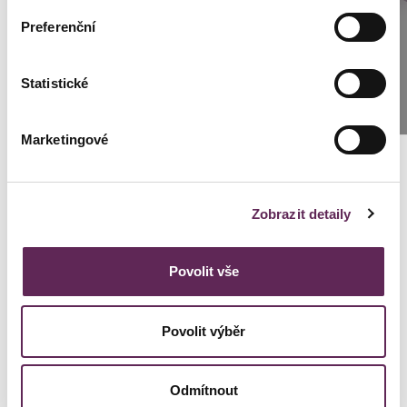
Preferenční
Brünn: +420 776 279 454
Statistické
SCHREIBEN SIE UNS
Kontaktierien Sie ihren
Marketingové
persönlichen Koordinator
Zobrazit detaily
Lenka Černická Špálová
Povolit vše
Kundenkoordinator Klinik Prag
+420 739 994 664
Povolit výběr
cernicka@medicomclinic.cz
Odmítnout