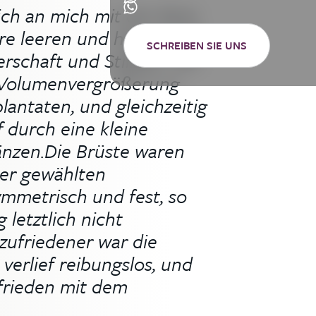
ch an mich mit der Bitte
hre leeren und hängenden
SCHREIBEN SIE UNS
schaft und Stillzeit. Wir
e Volumenvergrößerung
antaten, und gleichzeitig
f durch eine kleine
änzen.Die Brüste waren
er gewählten
mmetrisch und fest, so
 letztlich nicht
zufriedener war die
verlief reibungslos, und
ufrieden mit dem