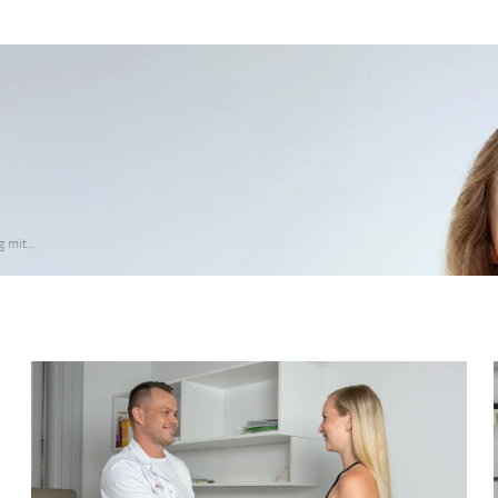
g mit…