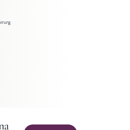
hirurg
yna