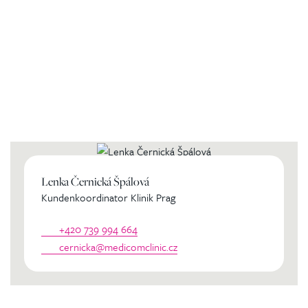
Kontaktierien Sie ihren
persönlichen Koordinator
Lenka Černická Špálová
Kundenkoordinator Klinik Prag
+420 739 994 664
cernicka@medicomclinic.cz