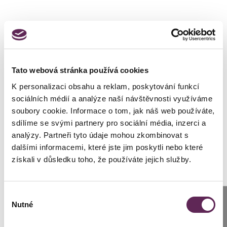
Ich hoffte, dass die Eingriffe
mir zugute kommen würden
und neben einem
attraktiveren Aussehen auch
Tato webová stránka používá cookies
mein lebenslanges geringes
K personalizaci obsahu a reklam, poskytování funkcí
sociálních médií a analýze naší návštěvnosti využíváme
Selbstwertgefühl gestärkt
soubory cookie. Informace o tom, jak náš web používáte,
sdílíme se svými partnery pro sociální média, inzerci a
werden würde.
analýzy. Partneři tyto údaje mohou zkombinovat s
dalšími informacemi, které jste jim poskytli nebo které
získali v důsledku toho, že používáte jejich služby.
Výběr
Anrufen
Nutné
souhlasu
Prag: +420 739 994 664